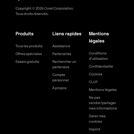
Copyright ©
2026
Corel Corporation.
Tous droits réservés.
Produits
Liens rapides
Mentions
légales
Tous les produits
Assistance
Conditions
Offres spéciales
Partenaires
d’utilisation
Essais gratuits
Rechercher un
Confidentialité
partenaire
Cookies
Compte
personnel
CLUF
À propos
Mentions légales
Ne pas
vendre/partager
mes informations
Gérer mes
cookies
Imprint